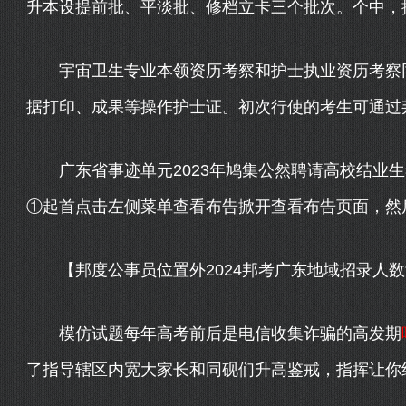
升本设提前批、平淡批、修档立卡三个批次。个中，提前
宇宙卫生专业本领资历考察和护士执业资历考察同
据打印、成果等操作护士证。初次行使的考生可通过邦度
广东省事迹单元2023年鸠集公然聘请高校结业生
①起首点击左侧菜单查看布告掀开查看布告页面，然后点
【邦度公事员位置外2024邦考广东地域招录人数“遥
模仿试题每年高考前后是电信收集诈骗的高发期
了指导辖区内宽大家长和同砚们升高鉴戒，指挥让你结