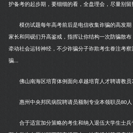
护备考的起步期，要细细的看，全盘理会，尽量别留疑.
模仿试题每年高考前后是电信收集诈骗的高发期，
家长和同砚们升高鉴戒，指挥让你结构一次防骗散布
牵动社会运转神经，不少诈骗分子诈欺考生眷注考察
骗...
佛山南海区培育体例面向卓越培育人才聘请教员73人
惠州中央邦民病院聘请员额制专业本领职员80人，报
合于适宜加分策略的考生和纳入退伍大学生士兵专