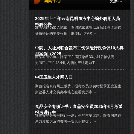
新闻中心
更多…
2025年上半年云南昆明血液中心编外聘用人员
招聘公告
准考据作为加入笔试、查询笔试成就以及后续聘请法式
身份验证的主要根据，纸质版《报名···
中院、人社局联合发布工伤保险行政争议10大典
型案例（2025
陈某家眷诉称，陈某正在病院急救33小时后被认定
为“脑”，正在48小时内脑的应认定为工···
中国卫生人才网入口
测验报名真行网上缴费，报考职员须实时登录国度卫生
康健委人才交换办事核心查看资历审···
食品安全专项证书：食品安全员2025年6月考试
报考进行中——
食物安满是关乎国计平易近生的主要议题。跟着国度羁
系力度加大及消费者平安认识提拔，···