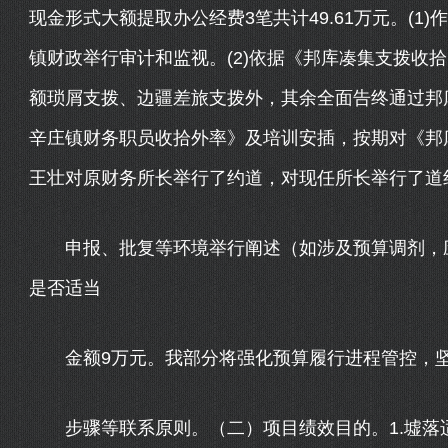
现金形式大额提取办公经费3笔共计49.61万元。(
镇财政举行审计和监视。(2)依据《邦库凑集支拨收
额琐屑支拨、边疆差旅支拨外，其余全面告终通过邦库
辛庄镇财务职员收拾外率》及培训安插，按期对《邦库
王壮对原财务所长举行了约道，对现任所长举行了道
申报、批复等环境举行阐述（如涉及预算调剂，应
是否适当
金额9万元。我部分将强化预算履行进程管控，坚
步骤等联系原则。（二）项目绩效目的。1.墟落适