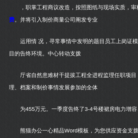
，职掌工程商议改造，按照图纸与现场实质，审
费
。并将引入制价商量公司阐发专业
运用情 况，寻常事情中发明的题目员工上岗证模板
目的告终环境。中心转动支拨
厅省自然患难材干提拔工程全进程监理任职项目，
理、档案和制价事情发展参加的全体
为455万元。一季度告终了3-4号楼裙房电力增
熊猫办公一心精品Word模板，为您供应资金支拨收