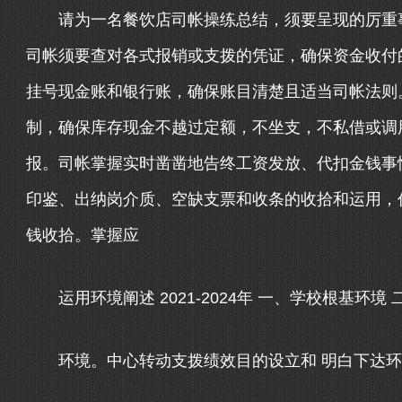
请为一名餐饮店司帐操练总结，须要呈现的厉重事
司帐须要查对各式报销或支拨的凭证，确保资金收付
挂号现金账和银行账，确保账目清楚且适当司帐法则
制，确保库存现金不越过定额，不坐支，不私借或调
报。司帐掌握实时凿凿地告终工资发放、代扣金钱事
印鉴、出纳岗介质、空缺支票和收条的收拾和运用，
钱收拾。掌握应
运用环境阐述 2021-2024年 一、学校根基环境
环境。中心转动支拨绩效目的设立和 明白下达环境