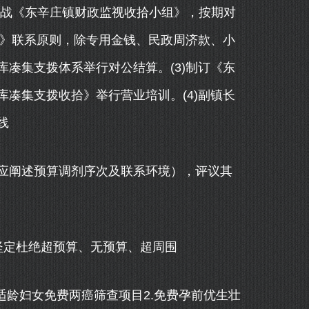
1)作战《东辛庄镇财政监视收拾小组》，按期对
拾》联系原则，除专用金钱、民政周济款、小
凑集支拨体系举行对公结算。(3)制订《东
凑集支拨收拾》举行营业培训。(4)副镇长
线
阐述预算调剂序次及联系环境），评议其
定杜绝超预算、无预算、超周围
龄妇女免费两癌筛查项目2.免费孕前优生壮