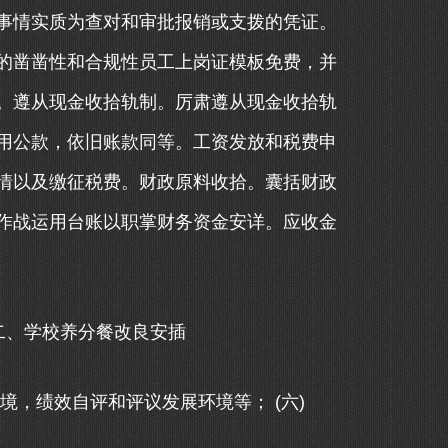
情实质为查对和审批报销或支拨的凭证。
的凿凿性和合规性员工上岗证模板免费，并
。遵从现金收拾轨制。厉肃遵从现金收拾轨
用公款，依旧账款同等。工资发放和税费申
情以及缴征税费。财政原料收拾。囊括财政
作战运用台账以职掌财务资金安详。应收金
 二、学校养分餐改良安插
，绩效自评和评议发展环境等； (六)