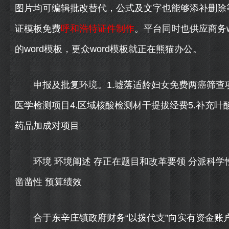
图片均可编辑批改替代，公式及文字也能够添补删除
证模板免费
呼和浩特证件制作
。平台同时也供应商务wo
的word模板，更众word模板就正在熊猫办公。
申报及批复环境。1.墟落适龄妇女免费两癌筛查项目
医学检测项目4.区域核酸检测材干提拔经费5.补充叶
药品加成对项目
环境 环境阐述 存正在题目和改革要领 分派科学性
凿凿性 预算绩效
合于东辛庄镇政府财务“以拨代支”向实有资金账户