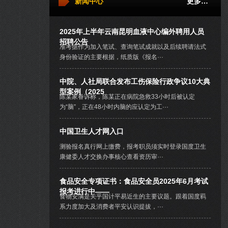
新闻中心
更多…
2025年上半年云南昆明血液中心编外聘用人员
招聘公告
准考据作为加入笔试、查询笔试成就以及后续聘请法式
身份验证的主要根据，纸质版《报名···
中院、人社局联合发布工伤保险行政争议10大典
型案例（2025
陈某家眷诉称，陈某正在病院急救33小时后被认定
为“脑”，正在48小时内脑的应认定为工···
中国卫生人才网入口
测验报名真行网上缴费，报考职员须实时登录国度卫生
康健委人才交换办事核心查看资历审···
食品安全专项证书：食品安全员2025年6月考试
报考进行中——
食物安满是关乎国计平易近生的主要议题。跟着国度羁
系力度加大及消费者平安认识提拔，···