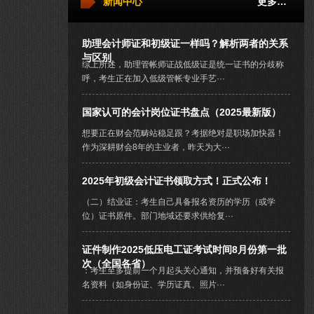
新闻中心
更多…
助理会计师证和初级证一样吗？解析两者的关系
与区别
综上所述，助理管帐师证战低级证是统一证书的分歧称
呼，考生正在加入低级管帐专业手艺···
国家认可的会计岗位证书盘点（2025最新版）
想要正在财会范畴站稳足跟？考据绝对是职场加快器！
作为深耕财会8年的主业者，昨天为大···
2025年初级会计证书领取方式！正式公布！
（二）结业证：考生自己具备报名资历的学历（或学
位）证书原件。部门地域还要求供给复···
证件制作2025低压电工证考试时间8月份第一批
次（全国各省）
：考生至多提前一个月起头关心通知，并预备好有关报
名资料（如身份证、学历证真、照片···