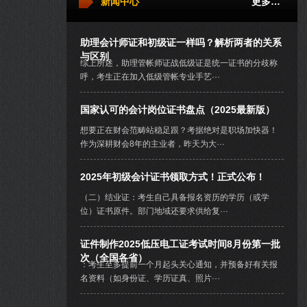
新闻中心
更多…
助理会计师证和初级证一样吗？解析两者的关系
与区别
综上所述，助理管帐师证战低级证是统一证书的分歧称
呼，考生正在加入低级管帐专业手艺···
国家认可的会计岗位证书盘点（2025最新版）
想要正在财会范畴站稳足跟？考据绝对是职场加快器！
作为深耕财会8年的主业者，昨天为大···
2025年初级会计证书领取方式！正式公布！
（二）结业证：考生自己具备报名资历的学历（或学
位）证书原件。部门地域还要求供给复···
证件制作2025低压电工证考试时间8月份第一批
次（全国各省）
：考生至多提前一个月起头关心通知，并预备好有关报
名资料（如身份证、学历证真、照片···