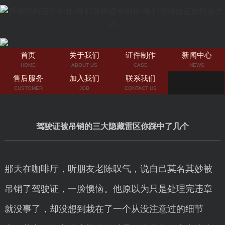
首页
关于我们
证件制作
新闻中心
HOME
ABOUT US
CASE
NEWS
售后服务
加入我们
联系我们
CUSTOMER
JOB
CONTACT US
驾驶证被吊销的三大隐藏雷区你踩中了几个
那天在咖啡厅，听朋友老陈叹气，说自己莫名其妙被
吊销了驾驶证，一脸懊恼。他原以为只是处理完违章
就没事了，却没想到栽在了一个从没注意过的细节