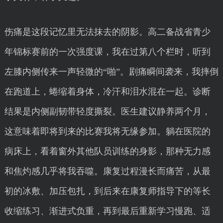
伤痛是这段记忆里无法抹去的阴影。高二备战省青少
年锦标赛前的一次强度课，我在过第八个栏时，听到
左膝内侧传来一声轻微的“啪”。剧痛瞬间袭来，我摔倒
在跑道上，蜷缩着身体，冷汗和泪水混在一起。诊断
结果是内侧副韧带轻度撕裂。医生建议静养两个月，
这意味着即将到来的比赛我将无缘参加。躺在医院的
病床上，看着窗外其他队员训练的身影，那种无力感
和焦灼感几乎将我吞噬。康复过程漫长而痛苦，从最
初的冰敷、加压包扎，到后来在康复师指导下的等长
收缩练习、渐进式负重，再到最后重新学习慢跑、适