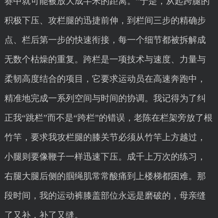
赛中就可能被放大成半米的距离。”于是，从起跨腿的
积极下压、攻栏腿的迅捷前伸，到栏间三步的精确步
点、栏后第一步的快速衔接，每一个细节都被拆解成
无数个枯燥的重复。跨栏是一项技术与速度、力量与
柔韧高度结合的项目，它要求运动员在高速奔跑中，
精准地完成一系列空间与时间的协调。我记得为了纠
正我“跳栏”而不是“跨栏”的错误，老陈在栏架旁放了根
竹竿，要求我攻栏腿的膝关节必须从竹竿上方越过，
小腿则要像鞭子一样迅速下压。成千上万次的练习，
右腿大腿后侧的腘绳肌常常酸痛到上楼梯都困难。那
段时间，我的运动裤膝盖部位永远是磨破的，母亲缝
了又补，补了又缝。