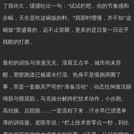
了我许久，缓缓吐出一句：“试试栏吧，你的节奏感和
步幅，天生是吃这碗饭的料。”我那时懵懂，并不知“这
碗饭”里盛着的，远不止荣耀，更多的是日复一日近乎
残酷的打磨。
最初的训练与浪漫无关。清晨五点半，城市尚未苏
醒，塑胶跑道已被露水打湿。热身不是慢跑两圈了
事，而是一套极其严苛的“准备活动”：动态拉伸激活腘
绳肌与髋屈肌，马克操分解跨栏技术动作，小步跑、
高抬腿、后蹬跑……一套流程下来，汗水早已浸透单
薄的训练服。老陈常说：“栏上技术差零点一秒，到比