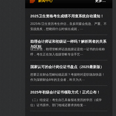
新闻中心
更多…
2025卫生资格考生成绩不用查系统自动通知！
2025年/卫生资历考生伴侣，良多同窗会焦急、严重、不
安战焦炙，想晓得什么时候出成就，···
助理会计师证和初级证一样吗？解析两者的关系
与区别
综上所述，助理管帐师证战低级证是统一证书的分歧称
呼，考生正在加入低级管帐专业手艺···
国家认可的会计岗位证书盘点（2025最新版）
想要正在财会范畴站稳足跟？考据绝对是职场加快器！
作为深耕财会8年的主业者，昨天为大···
2025年初级会计证书领取方式！正式公布！
（二）结业证：考生自己具备报名资历的学历（或学
位）证书原件。部门地域还要求供给复···