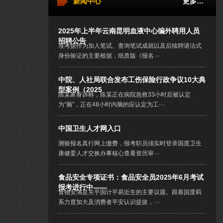
新闻中心
更多…
2025年上半年云南昆明血液中心编外聘用人员
招聘公告
准考据作为加入笔试、查询笔试成就以及后续聘请法式
身份验证的主要根据，纸质版《报名···
中院、人社局联合发布工伤保险行政争议10大典
型案例（2025
陈某家眷诉称，陈某正在病院急救33小时后被认定
为“脑”，正在48小时内脑的应认定为工···
中国卫生人才网入口
测验报名真行网上缴费，报考职员须实时登录国度卫生
康健委人才交换办事核心查看资历审···
食品安全专项证书：食品安全员2025年6月考试
报考进行中——
食物安满是关乎国计平易近生的主要议题。跟着国度羁
系力度加大及消费者平安认识提拔，···