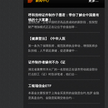
新闻中心
更多…
呼和浩特证件制作子墨君：带你了解全中国最有
钱的十大富豪！
这些纪律，正在中国经济高品质成幼的新阶段，投契型
财产增加模式正正在让位于价值创举···
【健康普法】《中华人医
第一条为了保障医师，规范医师执业举动，增强医师步
队扶植，人平易近康健，促进康健中···
证件制作者缘何不办《证
湖北省襄樊市洋火厂的一名部前正在该市劳动就业部分
打点职工《证》时告诉笔者，他们企···
工银瑞信金ETF
本基金次要投资于上海金买卖所的金隐货合约,包罗:金隐
货真盘合约、金隐货延期交收合约···