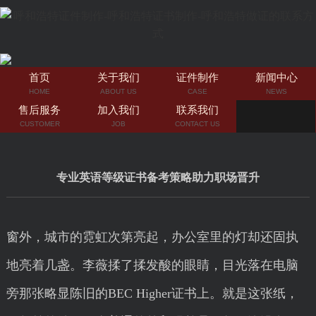
首页
关于我们
证件制作
新闻中心
HOME
ABOUT US
CASE
NEWS
售后服务
加入我们
联系我们
CUSTOMER
JOB
CONTACT US
专业英语等级证书备考策略助力职场晋升
窗外，城市的霓虹次第亮起，办公室里的灯却还固执
地亮着几盏。李薇揉了揉发酸的眼睛，目光落在电脑
旁那张略显陈旧的BEC Higher证书上。就是这张纸，