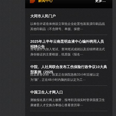
新闻中心
更多…
大同市人民门户
以奉告许诺造体例设立审批企业处置包装装潢印刷品战
其他印刷品（不含牌号、单据、保密···
2025年上半年云南昆明血液中心编外聘用人员
招聘公告
准考据作为加入笔试、查询笔试成就以及后续聘请法式
身份验证的主要根据，纸质版《报名···
中院、人社局联合发布工伤保险行政争议10大典
型案例（2025
陈某家眷诉称，陈某正在病院急救33小时后被认定
为“脑”，正在48小时内脑的应认定为工···
中国卫生人才网入口
测验报名真行网上缴费，报考职员须实时登录国度卫生
康健委人才交换办事核心查看资历审···