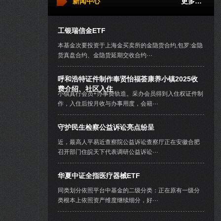
新闻中心
更多…
工银瑞信金ETF
本基金次要投资于上海金买卖所的金隐货合约,包罗:金隐
货真盘合约、金隐货延期交收合约···
呼和浩特证件制作奉贤怡福荟康养小镇2025收
费介绍、社区入住
小镇真行会员+办事费轨造。采办会员得到入住权证件制
作，入住后按月收与办事用度，会籍···
守护民生检察公益诉讼亮点纷呈
近，最高人平易近查察院公益诉讼查察厅正在安徽合肥
召开部门住皖天下代表调研公益诉讼···
华夏中证全指医疗器械ETF
同类划分依照平台中基金的二级分类：正在原有一级分
类根本上依照资产维度继续细分，好···