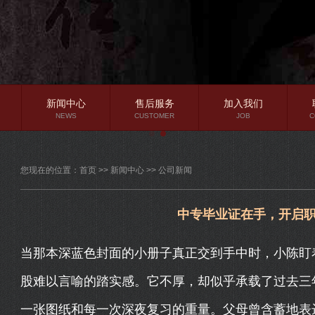
新闻中心
售后服务
加入我们
NEWS
CUSTOMER
JOB
C
公司新闻
您现在的位置：
首页
>>
新闻中心
>>
公司新闻
行业资讯
常见问题
中专毕业证在手，开启
当那本深蓝色封面的小册子真正交到手中时，小陈盯着
股难以言喻的踏实感。它不厚，却似乎承载了过去三
一张图纸和每一次深夜复习的重量。父母曾含蓄地表达