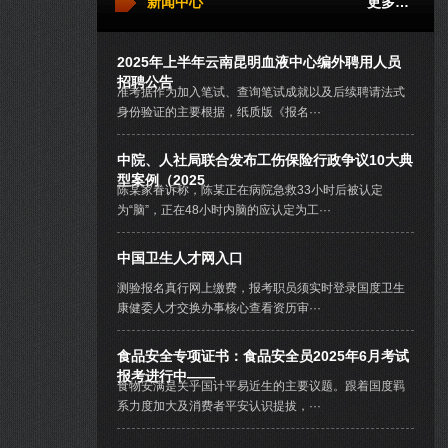
新闻中心
更多…
2025年上半年云南昆明血液中心编外聘用人员
招聘公告
准考据作为加入笔试、查询笔试成就以及后续聘请法式
身份验证的主要根据，纸质版《报名···
中院、人社局联合发布工伤保险行政争议10大典
型案例（2025
陈某家眷诉称，陈某正在病院急救33小时后被认定
为“脑”，正在48小时内脑的应认定为工···
中国卫生人才网入口
测验报名真行网上缴费，报考职员须实时登录国度卫生
康健委人才交换办事核心查看资历审···
食品安全专项证书：食品安全员2025年6月考试
报考进行中——
食物安满是关乎国计平易近生的主要议题。跟着国度羁
系力度加大及消费者平安认识提拔，···