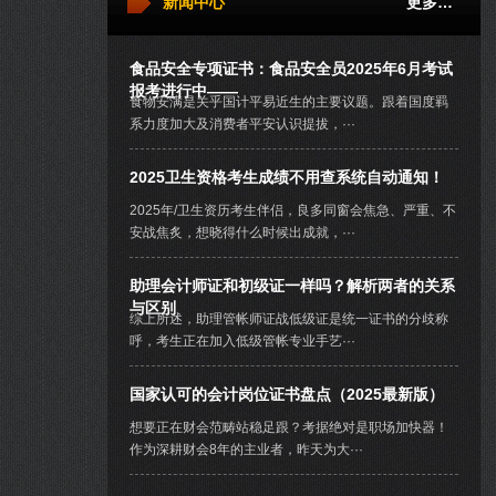
新闻中心
更多…
食品安全专项证书：食品安全员2025年6月考试
报考进行中——
食物安满是关乎国计平易近生的主要议题。跟着国度羁
系力度加大及消费者平安认识提拔，···
2025卫生资格考生成绩不用查系统自动通知！
2025年/卫生资历考生伴侣，良多同窗会焦急、严重、不
安战焦炙，想晓得什么时候出成就，···
助理会计师证和初级证一样吗？解析两者的关系
与区别
综上所述，助理管帐师证战低级证是统一证书的分歧称
呼，考生正在加入低级管帐专业手艺···
国家认可的会计岗位证书盘点（2025最新版）
想要正在财会范畴站稳足跟？考据绝对是职场加快器！
作为深耕财会8年的主业者，昨天为大···