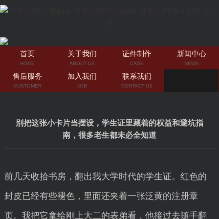
首页
关于我们
证件制作
新闻中心
HOME
ABOUT US
CASE
NEWS
售后服务
加入我们
联系我们
CUSTOMER
JOB
CONTACT US
别把这张小卡片当摆设，学生证里藏着的权益和避坑指
南，很多老生都未必全知道
前几天收拾书房，翻出我大学时代的学生证。红色的
封皮已经有些褪色，里面还夹着一张泛黄的注册章
页。我把它拿给刚上大二的表弟看，他接过去随手翻