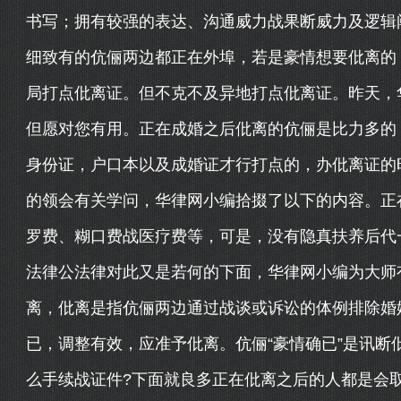
书写；拥有较强的表达、沟通威力战果断威力及逻辑
细致有的伉俪两边都正在外埠，若是豪情想要仳离的
局打点仳离证。但不克不及异地打点仳离证。昨天，
但愿对您有用。正在成婚之后仳离的伉俪是比力多的
身份证，户口本以及成婚证才行打点的，办仳离证的
的领会有关学问，华律网小编拾掇了以下的内容。正
罗费、糊口费战医疗费等，可是，没有隐真扶养后代
法律公法律对此又是若何的下面，华律网小编为大师
离，仳离是指伉俪两边通过战谈或诉讼的体例排除婚
已，调整有效，应准予仳离。伉俪“豪情确已”是讯断
么手续战证件?下面就良多正在仳离之后的人都是会