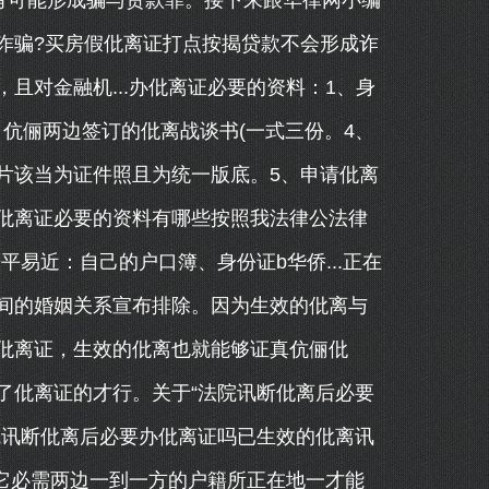
有可能形成骗与贷款罪。接下来跟华律网小编
诈骗?买房假仳离证打点按揭贷款不会形成诈
，且对金融机...办仳离证必要的资料：1、身
、伉俪两边签订的仳离战谈书(一式三份。4、
片该当为证件照且为统一版底。5、申请仳离
仳离证必要的资料有哪些按照我法律公法律
平易近：自己的户口簿、身份证b华侨...正在
间的婚姻关系宣布排除。因为生效的仳离与
仳离证，生效的仳离也就能够证真伉俪仳
了仳离证的才行。关于“法院讯断仳离后必要
院讯断仳离后必要办仳离证吗已生效的仳离讯
于它必需两边一到一方的户籍所正在地一才能