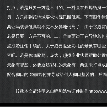
打点，若是只要一方是不可的。一朴直在外埠栖身一
另一方只能到该地域要求法院讯断仳离。下面跟华律
离证吗战谈仳离就不克不及异地仳离了，由于它必需
若是只要一方是不可的。二、伉俪两边正在异地若何打
点成婚注销手续的。关于必要返还彩礼的景象有哪些
容吧。若是你临胶葛，庞大，想找专业状师帮助处置
景象有哪些，必要返还彩礼的景象有：两边未打点成
配合糊口的;婚前给付并导致给付人糊口坚苦的。后面两
转载本文请注明来自呼和浩特证件制作http://www.com