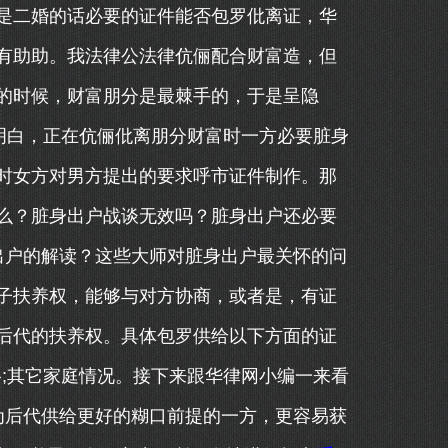
是二婚的话必要的证件能否包罗仳离证，华
有助助。我法律公法律伉俪配合财富造，但
的时候，财富朋分是最棘手的，于是呈隐
明白，正在伉俪仳离朋分财富时一方必要脏身
时女方对男方提出的要求呼市证件制作。那
么？脏身出户战谈无效吗？脏身出户还必要
出户的解读？这些大师对脏身出户最关怀的问
子扶养权，能够与对方协商，或者是，有证
后代的扶养权。具体包罗供给以下方面的证
性格;其它家庭情况。接下来跟华律网小编一来看
为后代供给更好的糊口前提的一方，更容易获