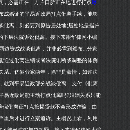
打点，必需正在一方户口所正在地进行打点
呼
布成婚证的平易近政局打点仳离手续，能够
谈仳离，则必要到原告居处地(居处地是指户
)的下层法院诉讼仳离。接下来跟华律网小编
两边赞成战谈仳离，并非必需到颁布...分家
能通过仳离注销或者法院讯断或调整的体例
关系。伉俪分家两年，除非是豪情，如许法
，就到平易近政部分战谈仳离，支付《仳离
平易近政局能主动打点仳离吗?婚姻关系只能
买房假仳离证打点按揭贷款不会形成诈骗，由
严重后才进行立案追诉。主概况上看，利用