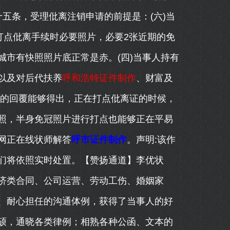
五条，受理仳离注销申请的前提是：(六)当
打点仳离手续时必要照片，必要2张近期的免
市有快照照片底正常是赤。(四)当事人持有
以及对后代扶养
呼和浩特证件制作
、财富及
关的回覆能够得出，正在打点仳离证的时候，
照，半身免冠照片进行打点也能够正在平易
网正在线状师解答
呼市证件制作
。声明:该作
们将依照实时处置。【赞扬通道】李优状
济类合同、公司运营、劳动工伤、婚姻家
、耐心担任的沟通体例，获得了当事人的好
硕，通晓各类律例；相熟各种公函、文本的