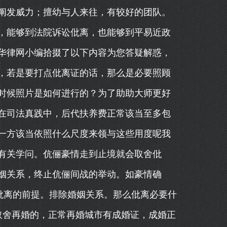
阐发威力；擅幼与人来往，有较好的团队。
，能够到法院诉讼仳离，也能够到平易近政
华律网小编拾掇了以下内容为您答疑解惑，
，若是要打点仳离证的话，那么是必要照顾
时候照片是如何进行的？为了助助大师更好
在司法真践中，后代扶养费正常该当至多包
一方该当依照什么尺度来领与这些用度呢我
有关学问。伉俪豪情走到止境就会取舍仳
姻关系，终止伉俪间战的举动。如豪情确
仳离的前提。排除婚姻关系。那么仳离必要什
取舍再婚的，正常再婚城市有成婚证，成婚正