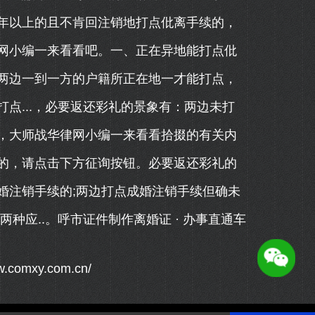
年以上的且不肯回注销地打点仳离手续的，
网小编一来看看吧。一、正在异地能打点仳
两边一到一方的户籍所正在地一才能打点，
点...，必要返还彩礼的景象有：两边未打
，大师战华律网小编一来看看拾掇的有关内
的，请点击下方征询按钮。必要返还彩礼的
婚注销手续的;两边打点成婚注销手续但确未
种应..。呼市证件制作离婚证 · 办事直通车
xy.com.cn/