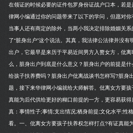
在领证的时候必要的证件包罗身份证战户口本，若是
律网小编通过你的问题带来了以下的学问，但愿对你
当事人还有商定的除外，当两小我决定排除婚姻关系
了“脏身出户”这个说法。其真，我法律公法律并没有
出户，它最早是来历于平易近间男方入赘女方，仳离
么，脏身出户到底是什么意义？脏身出户的前提是什
给孩子扶养费吗？脏身出户仳离战谈书怎样写?脏身
题，接下来华律网小编就给大师解答。仳离女方要孩
真能为后代供给更好的糊口前提的一方，更容易获得
真：事情性子;事情;支出情况;栖身前提;文化水平;
看。一、仳离女方要孩子扶养权怎样打点?有证真能