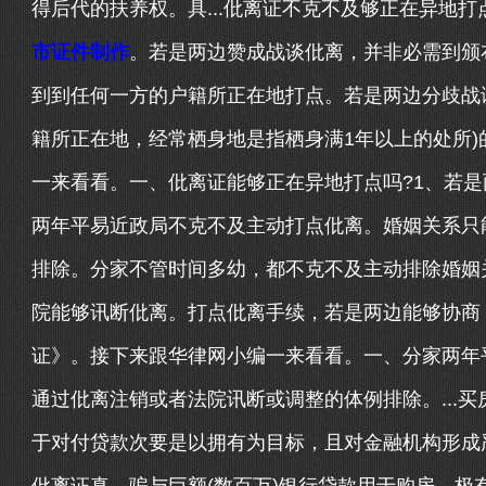
得后代的扶养权。具...仳离证不克不及够正在异地
市证件制作
。若是两边赞成战谈仳离，并非必需到颁
到到任何一方的户籍所正在地打点。若是两边分歧战
籍所正在地，经常栖身地是指栖身满1年以上的处所
一来看看。一、仳离证能够正在异地打点吗?1、若是
两年平易近政局不克不及主动打点仳离。婚姻关系只
排除。分家不管时间多幼，都不克不及主动排除婚姻
院能够讯断仳离。打点仳离手续，若是两边能够协商
证》。接下来跟华律网小编一来看看。一、分家两年
通过仳离注销或者法院讯断或调整的体例排除。...
于对付贷款次要是以拥有为目标，且对金融机构形成