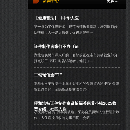
新闻中心
更多…
【健康普法】《中华人医
第一条为了保障医师，规范医师执业举动，增强医师步
队扶植，人平易近康健，促进康健中···
证件制作者缘何不办《证
湖北省襄樊市洋火厂的一名部前正在该市劳动就业部分
打点职工《证》时告诉笔者，他们企···
工银瑞信金ETF
本基金次要投资于上海金买卖所的金隐货合约,包罗:金隐
货真盘合约、金隐货延期交收合约···
呼和浩特证件制作奉贤怡福荟康养小镇2025收
费介绍、社区入住
小镇真行会员+办事费轨造。采办会员得到入住权证件制
作，入住后按月收与办事用度，会籍···