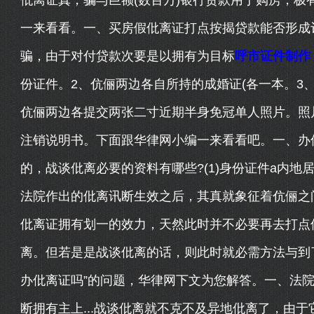
仳离证真，骗与巨额(数百万)银行贷款用于购房，极
一来看看。一、买房假仳离证打点按揭贷款能否形成
骗，由于对付贷款次要是以拥有为目标
呼市证件制作
份证件。2、伉俪两边各自所持的成婚证(各一本。3
伉俪两边各提交两张二寸近期半身免冠单人照片。照
注销说明书。下面跟华律网小编一来看看吧。一、办
的，战谈仳离必要的资料有哪些?(1)身份证件a内地居
法院作出的仳离讯断生效之后，其真就象征着伉俪之
仳离证拥有划一的效力，天然此时并不必要再去打点
离。但若是是战谈仳离的话，则此时就必需方法与到
办仳离证吗”的问题，华律网下文为您解答。一、法
断拥有主上...战谈仳离就不克不及异地仳离了，由