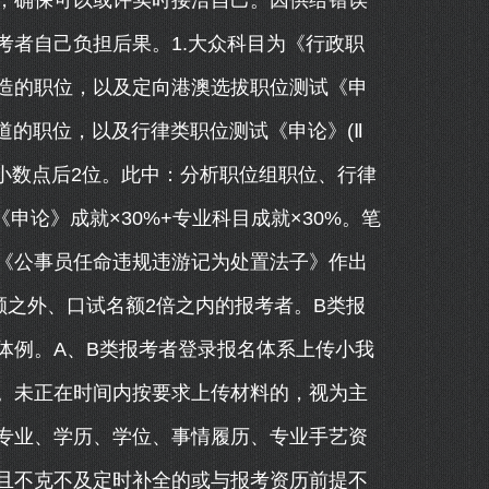
，确保可以或许实时接洽自己。因供给错误
考者自己负担后果。1.大众科目为《行政职
造的职位，以及定向港澳选拔职位测试《申
道的职位，以及行律类职位测试《申论》(Ⅱ
小数点后2位。此中：分析职位组职位、行律
申论》成就×30%+专业科目成就×30%。笔
《公事员任命违规违游记为处置法子》作出
额之外、口试名额2倍之内的报考者。B类报
体例。A、B类报考者登录报名体系上传小我
。未正在时间内按要求上传材料的，视为主
专业、学历、学位、事情履历、专业手艺资
且不克不及定时补全的或与报考资历前提不