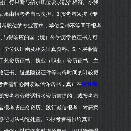
提自行果断与招录职位要求能否相符。小我
后果由报考者自己负担。3.报考者须按《专
报考职位的专业要求，学位品种不等同于报考
首前与得响应的国（境）外学历学位证书方可
、学位认证函及相关证真资料。5.下层事情
手艺资历证书、执业（职业）资历证书、主
格证书、退呈隐役证件等与得时间的计较截
报考者需细心阅读诚信许诺书，真正在
证件制
觉报考者分歧适报考资历前提的，或报考者
者报考或任命资历。践行诚信报考，对恶意
移迎司法构造处置。7.报考者需供给真正