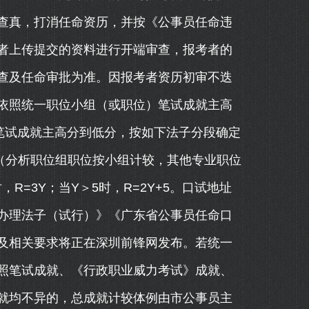
查真，打消任命资历，并按《公事员任命违
者上传提交的资料进行开端审查，报考者的
查及任命审批为准。因报考者资历初审不迭
依照统一职位小组（或职位）笔试成就主高
笔试成就主高分到低分，按如下法子分段确定
（分析职位组职位按小组计较，其他专业职位
R=3Y；当Y＞5时，R=2Y+5。口试地址
办理法子（试行）》《广东省公事员任命口
及相关要求将正在深圳前锋网发布。若统一
照笔试成就、《行政职业威力考试》成就、
就均不异的，总成就计较体例由市公事员主