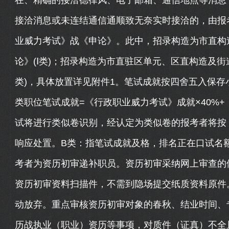
在、精确的接洽德律风、电子邮箱、通信地点等消息
接洽消息或未连结通信通顺致无奈实时接洽的，由报
业威力考试》战《申论》。此中，招录构造为市直构
论》(Ⅰ类)；招录构造为市直驻区单元、区直构造及街
类)，具体放置详见附件1。笔试成就按四舍五入保存
类职位笔试成就=《行政职业威力考试》成就×40%+《
试将进行类似卷识别，经认定为类似卷的报考者将按
响应处置。B类：指笔试成就及格，排名正在口试名
考者为资历初审递补职员。资历初审采纳网上审查的
资历初审资料扫描件，不需到隐场提交纸质资料原件
动放弃。重点审核资历初审对象的春秋、结业时间、
历战执业（职业）资历等事项，对质件（证真）不全