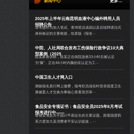
新闻中心
更多…
2025年上半年云南昆明血液中心编外聘用人员
招聘公告
准考据作为加入笔试、查询笔试成就以及后续聘请法式
身份验证的主要根据，纸质版《报名···
中院、人社局联合发布工伤保险行政争议10大典
型案例（2025
陈某家眷诉称，陈某正在病院急救33小时后被认定
为“脑”，正在48小时内脑的应认定为工···
中国卫生人才网入口
测验报名真行网上缴费，报考职员须实时登录国度卫生
康健委人才交换办事核心查看资历审···
食品安全专项证书：食品安全员2025年6月考试
报考进行中——
食物安满是关乎国计平易近生的主要议题。跟着国度羁
系力度加大及消费者平安认识提拔，···