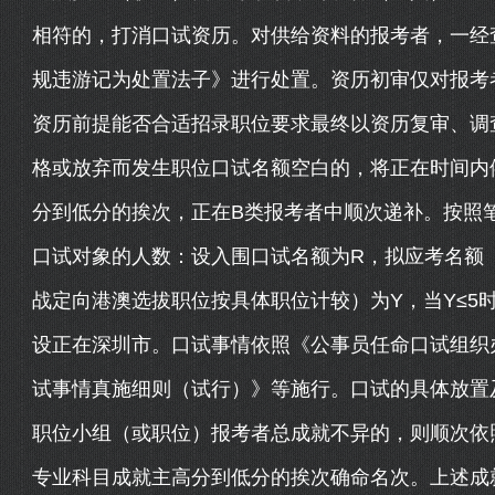
相符的，打消口试资历。对供给资料的报考者，一经
规违游记为处置法子》进行处置。资历初审仅对报考
资历前提能否合适招录职位要求最终以资历复审、调
格或放弃而发生职位口试名额空白的，将正在时间内
分到低分的挨次，正在B类报考者中顺次递补。按照
口试对象的人数：设入围口试名额为R，拟应考名额
战定向港澳选拔职位按具体职位计较）为Y，当Y≤5时，
设正在深圳市。口试事情依照《公事员任命口试组织
试事情真施细则（试行）》等施行。口试的具体放置
职位小组（或职位）报考者总成就不异的，则顺次依
专业科目成就主高分到低分的挨次确命名次。上述成