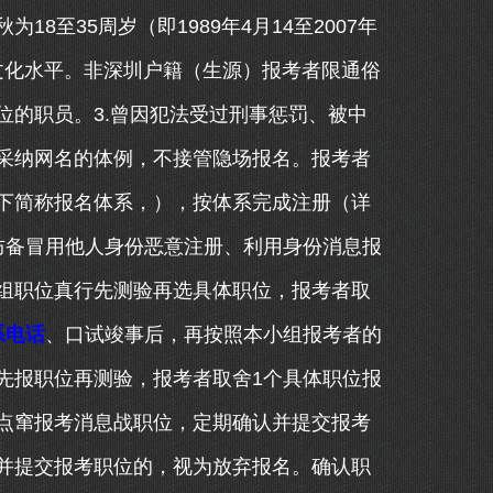
8至35周岁（即1989年4月14至2007年
上文化水平。非深圳户籍（生源）报考者限通俗
位的职员。3.曾因犯法受过刑事惩罚、被中
采纳网名的体例，不接管隐场报名。报考者
下简称报名体系，），按体系完成注册（详
防备冒用他人身份恶意注册、利用身份消息报
组职位真行先测验再选具体职位，报考者取
系电话
、口试竣事后，再按照本小组报考者的
先报职位再测验，报考者取舍1个具体职位报
点窜报考消息战职位，定期确认并提交报考
并提交报考职位的，视为放弃报名。确认职