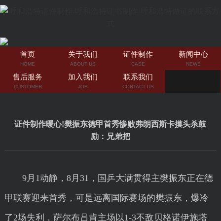
首页
关于我们
证件制作
新闻中心
HOME
ABOUT US
CASE
NEWS
售后服务
加入我们
联系我们
CUSTOMER
JOB
CONTACT US
证件制作暖心!樊振东德甲首秀惨败弗朗西斯卡摸头杀鼓
励：兄弟把
9月1动静，8月31，国乒大满贯得主樊振东正在德
甲联赛迎来首秀，可是远离国际赛场的樊振东，爆冷
了2场失利，萨尔布吕肯主场以1-3不敌贝格诺伊施塔