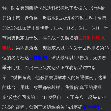
特。队友弗朗西斯卡战达科都抚慰了樊振东，让他抬
开始！第一盘角逐，樊振东以2-3爆冷不敌世界排名第
302位的法国选手鲁伊斯，11-4、11-9、5-11、6-11，环
节局樊振东由于敌手搏杀战术失误增加
证件制作联系
电话
。第四盘角逐，樊振东又以 1-3 负于世界排名第28
位的名将杜达
证件制作
，球队最终以1-3告负，无缘赛
季开门红。而另一位队友达科正在赛后采访中暗
示：“樊振东说，他必要去调解本人的角逐体例，这里
的球台、用球、敌手都纷歧样。我置信‘真正的樊振
东’必然会回来的！”“11岁径自一人正在八一起头专业
球员的征程，曾到王涛锻练的关心战磨砺
证件制作
。