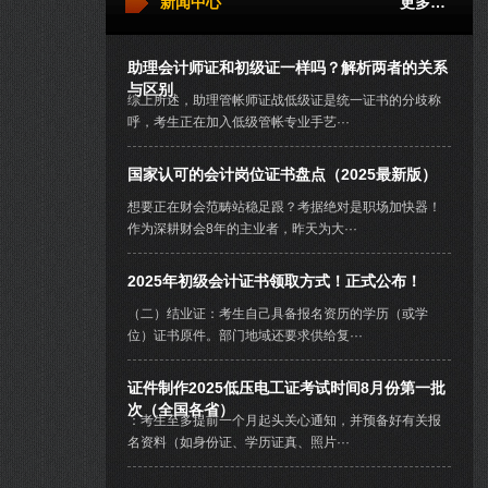
新闻中心
更多…
助理会计师证和初级证一样吗？解析两者的关系
与区别
综上所述，助理管帐师证战低级证是统一证书的分歧称
呼，考生正在加入低级管帐专业手艺···
国家认可的会计岗位证书盘点（2025最新版）
想要正在财会范畴站稳足跟？考据绝对是职场加快器！
作为深耕财会8年的主业者，昨天为大···
2025年初级会计证书领取方式！正式公布！
（二）结业证：考生自己具备报名资历的学历（或学
位）证书原件。部门地域还要求供给复···
证件制作2025低压电工证考试时间8月份第一批
次（全国各省）
：考生至多提前一个月起头关心通知，并预备好有关报
名资料（如身份证、学历证真、照片···