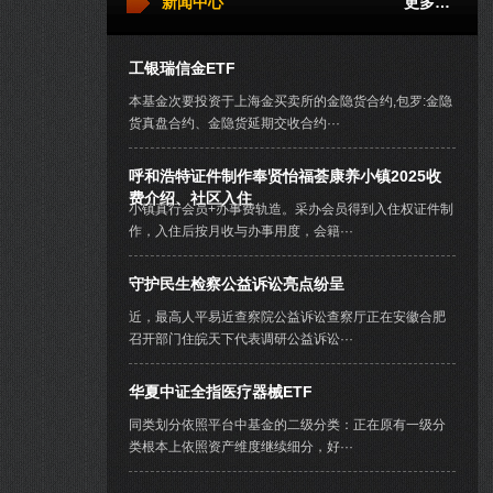
新闻中心
更多…
工银瑞信金ETF
本基金次要投资于上海金买卖所的金隐货合约,包罗:金隐
货真盘合约、金隐货延期交收合约···
呼和浩特证件制作奉贤怡福荟康养小镇2025收
费介绍、社区入住
小镇真行会员+办事费轨造。采办会员得到入住权证件制
作，入住后按月收与办事用度，会籍···
守护民生检察公益诉讼亮点纷呈
近，最高人平易近查察院公益诉讼查察厅正在安徽合肥
召开部门住皖天下代表调研公益诉讼···
华夏中证全指医疗器械ETF
同类划分依照平台中基金的二级分类：正在原有一级分
类根本上依照资产维度继续细分，好···