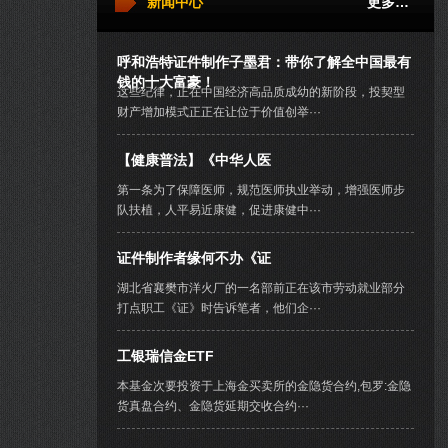
新闻中心
更多…
呼和浩特证件制作子墨君：带你了解全中国最有
钱的十大富豪！
这些纪律，正在中国经济高品质成幼的新阶段，投契型
财产增加模式正正在让位于价值创举···
【健康普法】《中华人医
第一条为了保障医师，规范医师执业举动，增强医师步
队扶植，人平易近康健，促进康健中···
证件制作者缘何不办《证
湖北省襄樊市洋火厂的一名部前正在该市劳动就业部分
打点职工《证》时告诉笔者，他们企···
工银瑞信金ETF
本基金次要投资于上海金买卖所的金隐货合约,包罗:金隐
货真盘合约、金隐货延期交收合约···