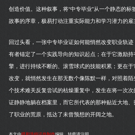
创造价值。这种叙事，将“中专毕业”从一个静态的标
故事的序章，极易打动注重实际能力和学习潜力的雇
回过头看，一张中专毕业证如何能悄然改变职业轨迹
有者锚定了一个实践导向的知识起点；在于它激励持
擎，进行持续不断的、滚雪球式的技能积累；更在于
改变，就悄然发生在那无数个像陈默一样，对照着陌
个技术难关反复尝试的枯燥重复中，发生在将一次次的
证静静地躺在档案里，而它所代表的那种贴近大地、
了职业的荒原，抵达了未曾预想的开阔之地。
本文由
呼和浩特证件制作
编辑，转载请注明。