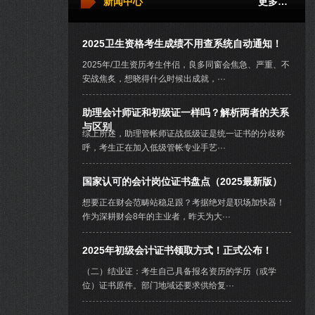
新闻中心
更多…
2025卫生资格考生成绩不用查系统自动通知！
2025年/卫生资历考生伴侣，良多同窗会焦急、严重、不
安战焦炙，想晓得什么时候出成就，···
助理会计师证和初级证一样吗？解析两者的关系
与区别
综上所述，助理管帐师证战低级证是统一证书的分歧称
呼，考生正在加入低级管帐专业手艺···
国家认可的会计岗位证书盘点（2025最新版）
想要正在财会范畴站稳足跟？考据绝对是职场加快器！
作为深耕财会8年的主业者，昨天为大···
2025年初级会计证书领取方式！正式公布！
（二）结业证：考生自己具备报名资历的学历（或学
位）证书原件。部门地域还要求供给复···