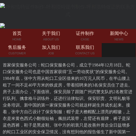
首页
关于我们
证件制作
新闻中心
HOME
ABOUT US
CASE
NEWS
售后服务
加入我们
联系我们
CUSTOMER
JOB
CONTACT US
首家保安服务公司：蛇口保安服务公司，成立于1984年12月18日。蛇
口保安服务公司也是中国首家获得“五一劳动奖状”的保安服务公司。
1984年底，张中方用从蛇口工业区借来的10万元人民币，在半山腰上
租了一间不足40平方米的铁皮房，带着招聘来的3名保安员住了进去。
房子上面办公，下面值班。保安员除了跟随广州武警支队的2名教官进
行队列、擒拿格斗训练外，还进行法律知识、保安职责、文明礼貌等
业务培训。新中国的第一家保安服务公司就这样诞生并成长起来。接
着，张中方自己设计了保安制服：帽子是大檐帽配上漂亮的帽徽，上
衣是米黄色西式小翻领短袖，佩挂武装带，左臂还有盾牌，裤子是深
蓝色西裤，鞋子是黑皮鞋。张中方的初衷只是改善外资企业日益增多
的蛇口工业区的安全保卫情况，没有想到他的报告催生了新中国第一