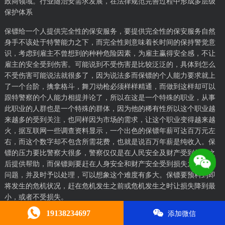
政商领域。行业随治安需求发展，在法律规范完善过程中形成多层级
保护体系
保镖给一个人提供完全性的保安服务，要提供完全性的保安服务自然
身手不该处于特警能力之下，而完全性则意味着长时间的保持警觉意
识，考虑到雇主不曾想到的种种危险因素，为雇主赢得安全感，不让
雇主的安全受到伤害。可能说到不受伤害是比较泛泛的，具体到怎么
不受伤害可能说法就很多了，因为说法多而保镖的个人能力要求就上
了一个台阶，擒拿格斗，舞刀动枪必须样样精通，而做到这样却可以
跟特警察的个人能力相提并论了，所以在这是一个特殊的职业，从事
此职业的人群也是一个特殊的群体，因为他的稀有性所以这个职业越
来越多的受到关注，也同样因为市场的需求，让这个职业变得越来越
火，据互联网一些调查资料显示，一个出色的保镖年薪可达百万元左
右，而这个数字却不包含所需花费，也就是说百万年薪是纯收入。保
镖的压力要比警察大很多，警察仅仅是在人民安全及财产受到损失之
后提供帮助，而保镖则要赶在人身安全和财产安全受到损失之前发现
问题，并及时予以处理，可以想象这个难度有多大。保镖要预料到即
将发生的危机状况，赶在危机发生之前或危机发生之时让损失降到最
小，或者不受损失。
19138234697
添加微信