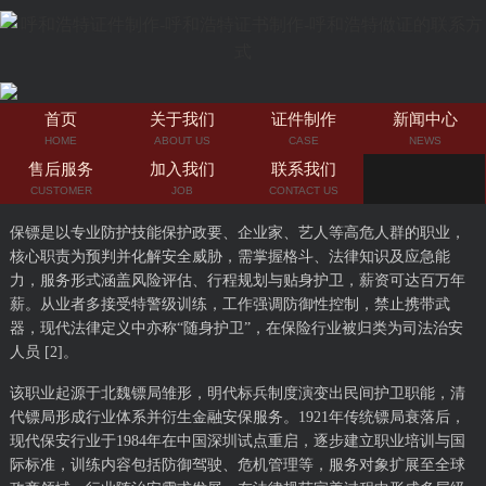
首页
关于我们
证件制作
新闻中心
HOME
ABOUT US
CASE
NEWS
售后服务
加入我们
联系我们
CUSTOMER
JOB
CONTACT US
保镖是以专业防护技能保护政要、企业家、艺人等高危人群的职业，
核心职责为预判并化解安全威胁，需掌握格斗、法律知识及应急能
力，服务形式涵盖风险评估、行程规划与贴身护卫，薪资可达百万年
薪。从业者多接受特警级训练，工作强调防御性控制，禁止携带武
器，现代法律定义中亦称“随身护卫”，在保险行业被归类为司法治安
人员 [2]。
该职业起源于北魏镖局雏形，明代标兵制度演变出民间护卫职能，清
代镖局形成行业体系并衍生金融安保服务。1921年传统镖局衰落后，
现代保安行业于1984年在中国深圳试点重启，逐步建立职业培训与国
际标准，训练内容包括防御驾驶、危机管理等，服务对象扩展至全球