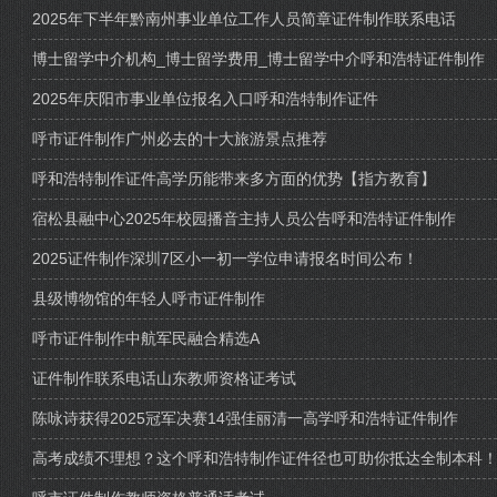
2025年下半年黔南州事业单位工作人员简章证件制作联系电话
博士留学中介机构_博士留学费用_博士留学中介呼和浩特证件制作
2025年庆阳市事业单位报名入口呼和浩特制作证件
呼市证件制作广州必去的十大旅游景点推荐
呼和浩特制作证件高学历能带来多方面的优势【指方教育】
宿松县融中心2025年校园播音主持人员公告呼和浩特证件制作
2025证件制作深圳7区小一初一学位申请报名时间公布！
县级博物馆的年轻人呼市证件制作
呼市证件制作中航军民融合精选A
证件制作联系电话山东教师资格证考试
陈咏诗获得2025冠军决赛14强佳丽清一高学呼和浩特证件制作
高考成绩不理想？这个呼和浩特制作证件径也可助你抵达全制本科