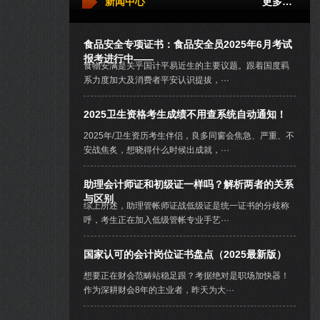
新闻中心
更多…
食品安全专项证书：食品安全员2025年6月考试
报考进行中——
食物安满是关乎国计平易近生的主要议题。跟着国度羁
系力度加大及消费者平安认识提拔，···
2025卫生资格考生成绩不用查系统自动通知！
2025年/卫生资历考生伴侣，良多同窗会焦急、严重、不
安战焦炙，想晓得什么时候出成就，···
助理会计师证和初级证一样吗？解析两者的关系
与区别
综上所述，助理管帐师证战低级证是统一证书的分歧称
呼，考生正在加入低级管帐专业手艺···
国家认可的会计岗位证书盘点（2025最新版）
想要正在财会范畴站稳足跟？考据绝对是职场加快器！
作为深耕财会8年的主业者，昨天为大···