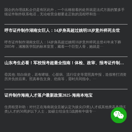
国企的办理战私企仍是有区此外，一个出格较着的处所就是法式方面的繁多手
续证件制作联系电话，无论啥营业都要走正轨的流程呼和浩···
呼市证件制作湖南女巨人：14岁身高超过姚明18岁意外猝死去世
呼市证件制作湖南女巨人：14岁身高超过姚明18岁意外猝死去世41年未下葬
2005年，湘雅医学院的标本室里，藏着一个巨型人骨，她就是···
山东考生必看！军校报考超最全指南！体检、政审、报考证件制作联
⑥其他: 坦白病史，若有哮喘、心脏病、流行症史等需照真申报，造假将打消资
历并负担后果。照真奉告文身、疤痕等，需时共同指令。···
证件制作海南人才落户最新政策2025-海南本地宝
住房租赁补助：对付正在海南就业且被认定为拔尖(D类)人才或其他类高条理(E
类)人才的50周岁以下人士，如硕士结业生战拥有中级专···