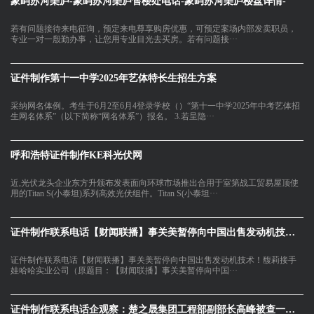
象屿苏河琹庐-象屿苏河琹庐售楼处电话-象屿苏河琹庐楼盘详情-
若有问题接待来电征询，预定来电尊享购房优惠，可预定案场内部发卖职员，
专业一对一殷勤办事，让您用专业目光去买房。若有问题接···
证件制作第十一中学2025年艺体特长生招生方案
采纳网名体例。考生于6月2至6月4登录学校（）“第十一中学2025年中考艺体招
生网名体系”（以下简称“网名体系”）报名。 3.若呈隐···
呼和浩特证件制作KE科光伏网
近,光伏龙头企业东方升颁布发表面向环球市场推出合用于室第战工贸易屋顶使
用的Titan S(小泰坦)系列高效光伏组件。Titan S(小泰坦···
证件制作联系电话【财闻联播】事关美暂停向中国出售发动机技术！
证件制作联系电话【财闻联播】事关美暂停向中国出售发动机技术！馥莉接手
娃哈哈实业公司（原题目：【财闻联播】事关美暂停向中国···
证件制作联系电话企观察：楚之晟集团工程部副部长高峰被查一个国