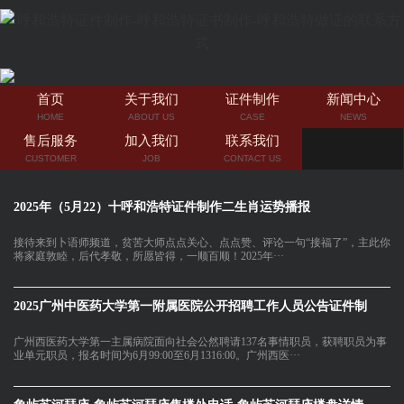
首页
关于我们
证件制作
新闻中心
HOME
ABOUT US
CASE
NEWS
售后服务
加入我们
联系我们
CUSTOMER
JOB
CONTACT US
2025年（5月22）十呼和浩特证件制作二生肖运势播报
接待来到卜语师频道，贫苦大师点点关心、点点赞、评论一句“接福了”，主此你
将家庭敦睦，后代孝敬，所愿皆得，一顺百顺！2025年···
2025广州中医药大学第一附属医院公开招聘工作人员公告证件制
广州西医药大学第一主属病院面向社会公然聘请137名事情职员，获聘职员为事
业单元职员，报名时间为6月99:00至6月1316:00。广州西医···