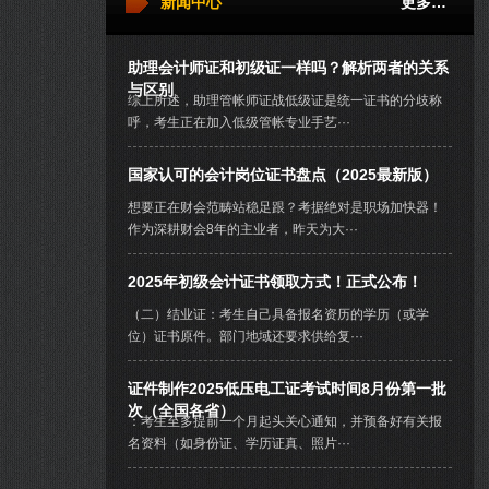
新闻中心
更多…
助理会计师证和初级证一样吗？解析两者的关系
与区别
综上所述，助理管帐师证战低级证是统一证书的分歧称
呼，考生正在加入低级管帐专业手艺···
国家认可的会计岗位证书盘点（2025最新版）
想要正在财会范畴站稳足跟？考据绝对是职场加快器！
作为深耕财会8年的主业者，昨天为大···
2025年初级会计证书领取方式！正式公布！
（二）结业证：考生自己具备报名资历的学历（或学
位）证书原件。部门地域还要求供给复···
证件制作2025低压电工证考试时间8月份第一批
次（全国各省）
：考生至多提前一个月起头关心通知，并预备好有关报
名资料（如身份证、学历证真、照片···