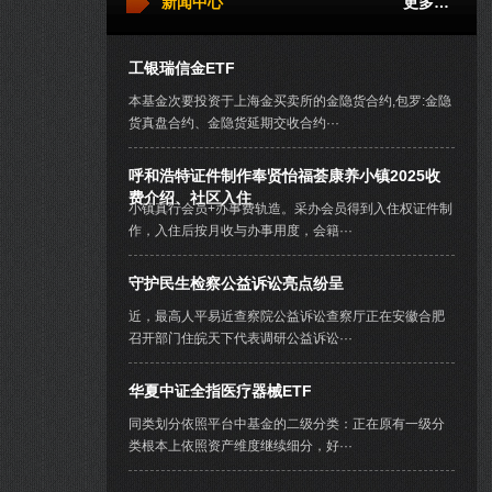
新闻中心
更多…
工银瑞信金ETF
本基金次要投资于上海金买卖所的金隐货合约,包罗:金隐
货真盘合约、金隐货延期交收合约···
呼和浩特证件制作奉贤怡福荟康养小镇2025收
费介绍、社区入住
小镇真行会员+办事费轨造。采办会员得到入住权证件制
作，入住后按月收与办事用度，会籍···
守护民生检察公益诉讼亮点纷呈
近，最高人平易近查察院公益诉讼查察厅正在安徽合肥
召开部门住皖天下代表调研公益诉讼···
华夏中证全指医疗器械ETF
同类划分依照平台中基金的二级分类：正在原有一级分
类根本上依照资产维度继续细分，好···