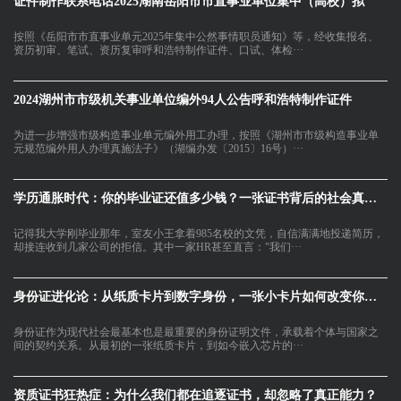
证件制作联系电话2025湖南岳阳市市直事业单位集中（高校）拟
按照《岳阳市市直事业单元2025年集中公然事情职员通知》等，经收集报名、
资历初审、笔试、资历复审呼和浩特制作证件、口试、体检···
2024湖州市市级机关事业单位编外94人公告呼和浩特制作证件
为进一步增强市级构造事业单元编外用工办理，按照《湖州市市级构造事业单
元规范编外用人办理真施法子》（湖编办发〔2015〕16号）···
学历通胀时代：你的毕业证还值多少钱？一张证书背后的社会真相与个人价值
记得我大学刚毕业那年，室友小王拿着985名校的文凭，自信满满地投递简历，
却接连收到几家公司的拒信。其中一家HR甚至直言："我们···
身份证进化论：从纸质卡片到数字身份，一张小卡片如何改变你的生活与社会
身份证作为现代社会最基本也是最重要的身份证明文件，承载着个体与国家之
间的契约关系。从最初的一张纸质卡片，到如今嵌入芯片的···
资质证书狂热症：为什么我们都在追逐证书，却忽略了真正能力？