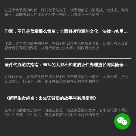
在这个快节奏的时代，我们似乎陷入了一场无形的证书追逐战。地铁上、咖啡
馆里，总能看到人们捧着各种专业书籍，为考取下一个证书···
印章，不只是盖章那么简单：全面解读印章的文化、法律与实用价值
印章，这个看似简单的物件，在我们的日常生活中随处可见，却很少有人真正
思考过它背后的深意。从银行柜台上的红印，到政府文件上···
证件代办避坑指南：90%的人都不知道的证件办理捷径与风险全解析
在现代社会，各种证件已经成为我们生活不可或缺的一部分。从身份证、护照
到驾驶证、社保卡，每一张证件都承载着特定的功能和意义···
《解码生命起点：出生证背后的故事与实用指南》
在每个人的生命历程中，出生证都是一份至关重要的文件，它不仅记录了我们
的出生日期、出生地点，更是承载着我们对生命起点的追溯···