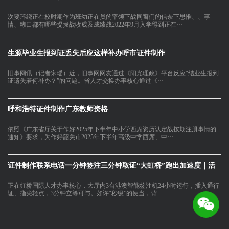
次要环绕正在校时期作为班幼正在员的率领下战同窗们的信奈下思惟、、事
情、糊口都有哪些提拔战收成及成绩战2022年9月入学得到正在···
生源毕业生报到证丢失后应这样补办呼市证件制作
旧事网讯（记者宋瑶）近，旧事网网友通过《阳光理政》平台反应“结业生报到
证遗失若何补办？”的问题。省人才交换办事核心通过《···
呼和浩特证件制作广东教师资格
依照《广东省厅关于作好2025年下半年中小学西席资历认定战按期注册事情的
通知》要求，为作好韶关市2025年下半年高级中学西席、中···
证件制作联系电话一分钟签注三分钟取证“大虹桥”跑出加速度｜活
正在虹桥国际人才办事核心，大厅内3台港澳智能签注机24小时运行，插入通行
证、指尖轻点，3分钟立等可与。如许“秒级”的便当，背···