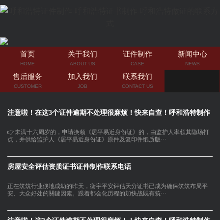
首页
关于我们
证件制作
新闻中心
HOME
ABOUT US
CASE
NEWS
售后服务
加入我们
联系我们
CUSTOMER
JOB
CONTACT US
注意啦！在这3个证件逾期不处理很麻烦！快来自查！呼和浩特制作
👉未满十六周岁的，申请换领《居平易近身份证》的，由监护人率领其隐场打
点，并供给监护人《居平易近身份证》原件及复印件纸质版···
房屋安全评估资质证书证件制作联系电话
正在筑筑行业倏地成幼的昨天，衡宇平安评估天分证书已成为确保筑筑布局平
安、大众好处的關鍵因素。跟着都会化历程的加快战既有筑···