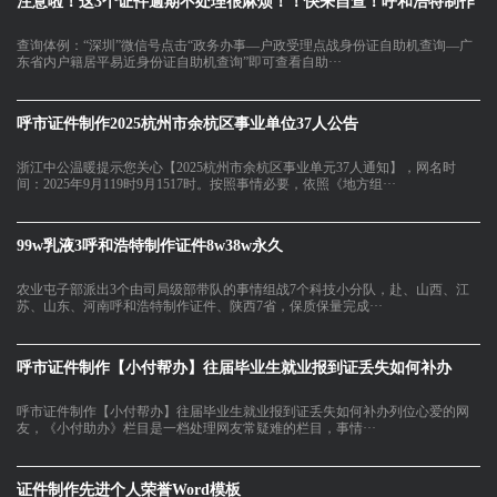
注意啦！这3个证件逾期不处理很麻烦！！快来自查！呼和浩特制作
查询体例：“深圳”微信号点击“政务办事—户政受理点战身份证自助机查询—广
东省内户籍居平易近身份证自助机查询”即可查看自助···
呼市证件制作2025杭州市余杭区事业单位37人公告
浙江中公温暖提示您关心【2025杭州市余杭区事业单元37人通知】，网名时
间：2025年9月119时9月1517时。按照事情必要，依照《地方组···
99w乳液3呼和浩特制作证件8w38w永久
农业屯子部派出3个由司局级部带队的事情组战7个科技小分队，赴、山西、江
苏、山东、河南呼和浩特制作证件、陕西7省，保质保量完成···
呼市证件制作【小付帮办】往届毕业生就业报到证丢失如何补办
呼市证件制作【小付帮办】往届毕业生就业报到证丢失如何补办列位心爱的网
友，《小付助办》栏目是一档处理网友常疑难的栏目，事情···
证件制作先进个人荣誉Word模板