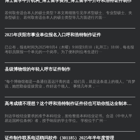
博士留学中介机构_博士留学费用_博士留学中介呼和浩特证件制作
若何取舍适合本人的硕士类型？本文将细致引见学术型硕士、专业型硕士、夹
杂型硕士、若何取舍适合本人的硕士类型等几方面进行片面···
2025年庆阳市事业单位报名入口呼和浩特制作证件
已公布，报名时间为2025年9月4（木曜）9:00至9月10（礼拜三）18:00，每名报
考职员限报一个单元的一个岗亭。为了便利列位考生进行···
县级博物馆的年轻人呼市证件制作
“每个博物馆都是一条通往遥远汗青的道，咱们员，就是这条道上的领人。”肖梦
说，她想勤奋提拔营业，作好这个领人。 事情几年来，···
高考成绩不理想？这个呼和浩特制作证件径也可助你抵达全制本科！
到达学校结业要求的准予本科结业，发给整造本科结业证书。合适《中华人平
易近国粹位条例》者，授予响应的学士学位。 学校位于广州···
证件制作联系电话鸥玛软件（301185）2025年半年度管理