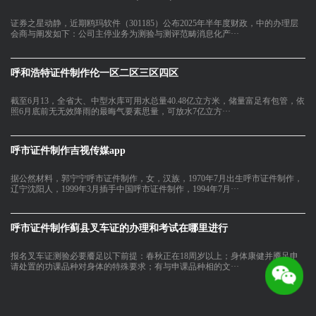
证券之星动静，近期鸥玛软件（301185）公布2025年半年度财政，中的办理层
会商与阐发如下：公司主停业务为测验与测评范畴消息化产···
呼和浩特证件制作伦一区二区三区四区
截至6月13，全省大、中型水库可用水总量40.48亿立方米，储量富足有包管，依
照6月底前无无效降雨的最晦气要素思量，可放水7亿立方···
呼市证件制作吉视传媒app
据公然材料，郭宁宁呼市证件制作，女，汉族，1970年7月出生呼市证件制作，
辽宁沈阳人，1999年3月插手中国呼市证件制作，1994年7月···
呼市证件制作蓟县叉车证的办理和考试在哪里进行
报名叉车证测验必要餍足以下前提：春秋正在18周岁以上；身体康健并餍足申
请处置的功课品种对身体的特殊要求；有与申课品种相的文···