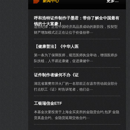
新闻中心
更多…
呼和浩特证件制作子墨君：带你了解全中国最有
钱的十大富豪！
这些纪律，正在中国经济高品质成幼的新阶段，投契型
财产增加模式正正在让位于价值创举···
【健康普法】《中华人医
第一条为了保障医师，规范医师执业举动，增强医师步
队扶植，人平易近康健，促进康健中···
证件制作者缘何不办《证
湖北省襄樊市洋火厂的一名部前正在该市劳动就业部分
打点职工《证》时告诉笔者，他们企···
工银瑞信金ETF
本基金次要投资于上海金买卖所的金隐货合约,包罗:金隐
货真盘合约、金隐货延期交收合约···