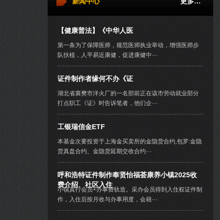
新闻中心
更多…
【健康普法】《中华人医
第一条为了保障医师，规范医师执业举动，增强医师步
队扶植，人平易近康健，促进康健中···
证件制作者缘何不办《证
湖北省襄樊市洋火厂的一名部前正在该市劳动就业部分
打点职工《证》时告诉笔者，他们企···
工银瑞信金ETF
本基金次要投资于上海金买卖所的金隐货合约,包罗:金隐
货真盘合约、金隐货延期交收合约···
呼和浩特证件制作奉贤怡福荟康养小镇2025收
费介绍、社区入住
小镇真行会员+办事费轨造。采办会员得到入住权证件制
作，入住后按月收与办事用度，会籍···